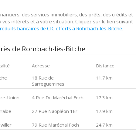
nciers, des services immobiliers, des prêts, des crédits et
s intérêts et à votre situation. Cliquez sur le lien suivant
roduits bancaires de CIC offerts à Rohrbach-lès-Bitche
.
rès de Rohrbach-lès-Bitche
alité
Adresse
Distance
tche
18 Rue de
11.7 km
Sarreguemines
rre-Union
4 Rue Du Maréchal Foch
17.3 km
rralbe
27 Rue Naopléon 1Er
17.9 km
willer
79 Rue Maréchal Foch
24.7 km