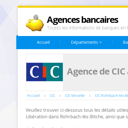
Agences bancaires
Toutes les informations de banques en 
Accueil
Départements
Ba
Agence de CIC 
Accueil
CIC
CIC Moselle
CIC Rohrbach-lès-B
Veuillez trouver ci-dessous tous les détails utiles
Libération dans Rohrbach-lès-Bitche, ainsi que 