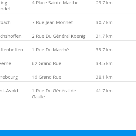
ring-
4 Place Sainte Marthe
29.7 km
ndel
rbach
7 Rue Jean Monnet
30.7 km
ichshoffen
2 Rue Du Général Koenig
31.7 km
affenhoffen
1 Rue Du Marché
33.7 km
verne
62 Grand Rue
34.5 km
rrebourg
16 Grand Rue
38.1 km
int-Avold
1 Rue Du Général de
41.7 km
Gaulle