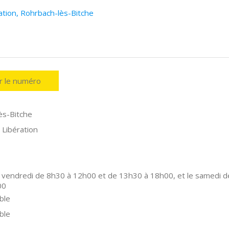
ation, Rohrbach-lès-Bitche
er le numéro
ès-Bitche
 Libération
 vendredi de 8h30 à 12h00 et de 13h30 à 18h00, et le samedi d
00
ble
ble