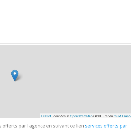
Leaflet
| données ©
OpenStreetMap
/ODbL - rendu
OSM Franc
 offerts par l'agence en suivant ce lien
services offerts par