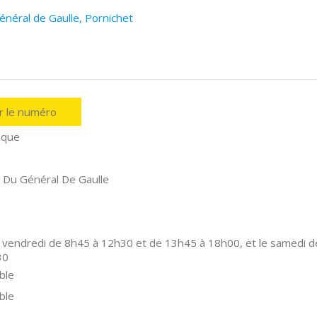
néral de Gaulle, Pornichet
er le numéro
ique
Du Général De Gaulle
 vendredi de 8h45 à 12h30 et de 13h45 à 18h00, et le samedi d
30
ble
ble