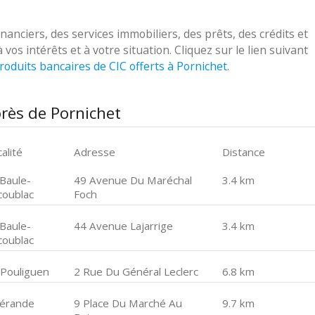
nciers, des services immobiliers, des prêts, des crédits et
s intérêts et à votre situation. Cliquez sur le lien suivant
roduits bancaires de CIC offerts à Pornichet
.
rès de Pornichet
alité
Adresse
Distance
 Baule-
49 Avenue Du Maréchal
3.4 km
coublac
Foch
 Baule-
44 Avenue Lajarrige
3.4 km
coublac
 Pouliguen
2 Rue Du Général Leclerc
6.8 km
érande
9 Place Du Marché Au
9.7 km