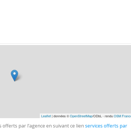
Leaflet
| données ©
OpenStreetMap
/ODbL - rendu
OSM Franc
 offerts par l'agence en suivant ce lien
services offerts par