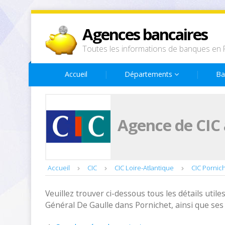
Agences bancaires
Toutes les informations de banques en 
Accueil
Départements
Ba
Agence de CIC 
Accueil
CIC
CIC Loire-Atlantique
CIC Pornic
Veuillez trouver ci-dessous tous les détails utiles
Général De Gaulle dans Pornichet, ainsi que ses