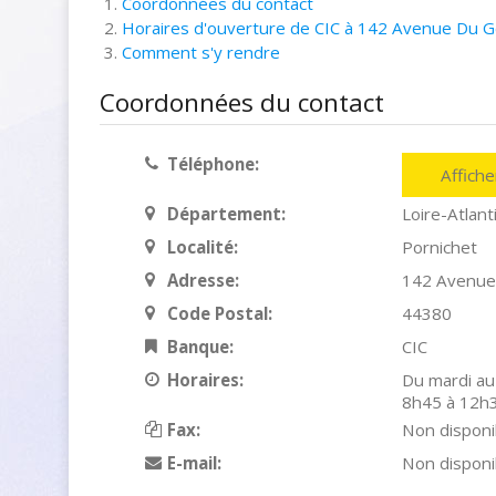
Coordonnées du contact
Horaires d'ouverture de CIC à 142 Avenue Du Gé
Comment s'y rendre
Coordonnées du contact
Téléphone:
Affich
Département:
Loire-Atlant
Localité:
Pornichet
Adresse:
142 Avenue 
Code Postal:
44380
Banque:
CIC
Horaires:
Du mardi au
8h45 à 12h
Fax:
Non disponi
E-mail:
Non disponi