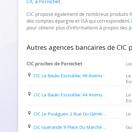
CIC à Pornichet
.
CIC propose également de nombreux produits fina
des comptes épargne et ISA qui correspondent à vo
pour obtenir plus d'informations à propos des
p
Autres agences bancaires de CIC p
CIC proches de Pornichet
Loc
CIC La Baule-Escoublac 49 Avenue Du Maréchal Foch
La
Es
CIC La Baule-Escoublac 44 Avenue Lajarrige
La
Es
CIC Le Pouliguen 2 Rue Du Général Leclerc
Le
CIC Guérande 9 Place Du Marché Au Bois
Gu