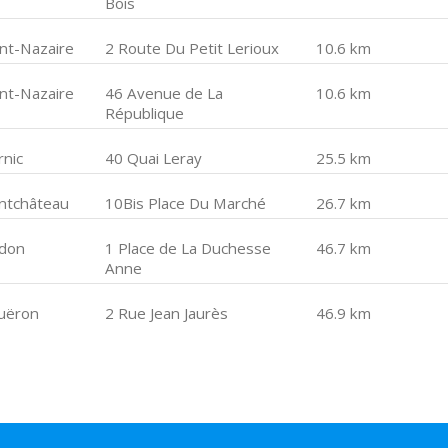
Bois
int-Nazaire
2 Route Du Petit Lerioux
10.6 km
int-Nazaire
46 Avenue de La
10.6 km
République
rnic
40 Quai Leray
25.5 km
ntchâteau
10Bis Place Du Marché
26.7 km
don
1 Place de La Duchesse
46.7 km
Anne
uëron
2 Rue Jean Jaurès
46.9 km