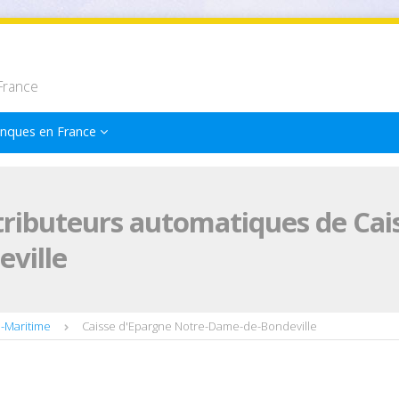
France
nques en France
tributeurs automatiques de Cai
ville
e-Maritime
Caisse d'Epargne Notre-Dame-de-Bondeville