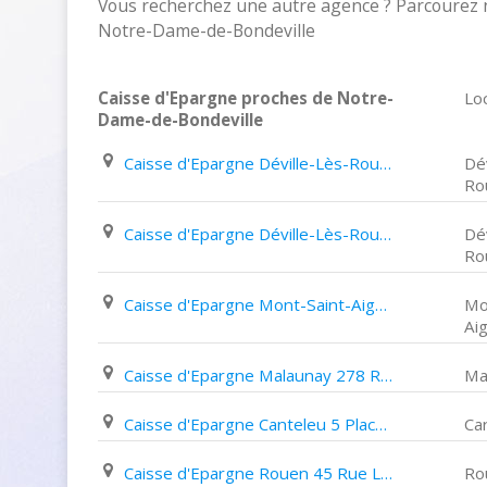
Vous recherchez une autre agence ? Parcourez n
Notre-Dame-de-Bondeville
Caisse d'Epargne proches de Notre-
Loc
Dame-de-Bondeville
Caisse d'Epargne Déville-Lès-Rouen 650 Route de Dieppe
Dév
Ro
Caisse d'Epargne Déville-Lès-Rouen 1Ter Route de Dieppe
Dév
Ro
Caisse d'Epargne Mont-Saint-Aignan Place Colbert
Mo
Ai
Caisse d'Epargne Malaunay 278 Route de Dieppe
Ma
Caisse d'Epargne Canteleu 5 Place Jean Jaurès
Ca
Caisse d'Epargne Rouen 45 Rue Louis Ricard
Ro