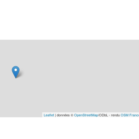
Leaflet
| données ©
OpenStreetMap
/ODbL - rendu
OSM Franc