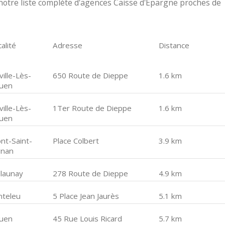
otre liste complète d'agences Caisse d'Epargne proches de
alité
Adresse
Distance
ille-Lès-
650 Route de Dieppe
1.6 km
uen
ille-Lès-
1Ter Route de Dieppe
1.6 km
uen
nt-Saint-
Place Colbert
3.9 km
gnan
launay
278 Route de Dieppe
4.9 km
nteleu
5 Place Jean Jaurès
5.1 km
uen
45 Rue Louis Ricard
5.7 km