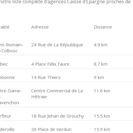
otre liste complète d'agences Caisse d'Epargne proches de
alité
Adresse
Distance
int-Romain-
24 Rue de La République
4.9 km
-Colbosc
lbec
4 Place Félix Faure
8.7 km
llebonne
14 Rue Thiers
9 km
tre-Dame-
Centre Commercial de La
11.6 km
-
Hêtraie
avenchon
rfleur
18 Rue Jehan de Grouchy
15.5 km
erville
26 Place de Verdun
15.9 km