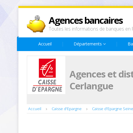
Agences bancaires
Toutes les informations de banques en 
Accueil
Départements
Ba
Agences et dis
Cerlangue
Accueil
Caisse d'Epargne
Caisse d'Epargne Sein