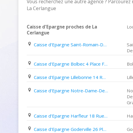
Vous recherchez une autre agence ? Parcourez n
La Cerlangue
Caisse d'Epargne proches de La
Loc
Cerlangue
Caisse d'Epargne Saint-Romain-De-Colbosc 24 Rue de La République
Sa
De
Caisse d'Epargne Bolbec 4 Place Félix Faure
Bo
Caisse d'Epargne Lillebonne 14 Rue Thiers
Li
Caisse d'Epargne Notre-Dame-De-Gravenchon Centre Commercial de La Hêtraie
No
De
Gr
Caisse d'Epargne Harfleur 18 Rue Jehan de Grouchy
Ha
Caisse d'Epargne Goderville 26 Place de Verdun
God