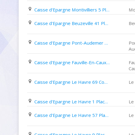
Caisse d'Epargne Montivilliers 5 Place Abbé Pierre
Mon
Caisse d'Epargne Beuzeville 41 Place de La République
Be
Caisse d'Epargne Pont-Audemer 13 Rue Aristide Briand
Po
Au
Caisse d'Epargne Fauville-En-Caux 866 Rue Bernard Thélu
Fau
Ca
Caisse d'Epargne Le Havre 69 Cours de La République
Le
Caisse d'Epargne Le Havre 1 Place des Halles
Le
Caisse d'Epargne Le Havre 57 Place de L'hôtel de Ville
Le
Caisse d'Epargne Le Havre 9 Place Désiré Rebeuf
Le