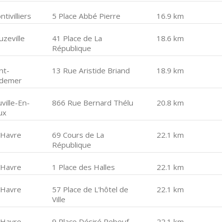
tivilliers
5 Place Abbé Pierre
16.9 km
uzeville
41 Place de La
18.6 km
République
nt-
13 Rue Aristide Briand
18.9 km
demer
ville-En-
866 Rue Bernard Thélu
20.8 km
ux
 Havre
69 Cours de La
22.1 km
République
 Havre
1 Place des Halles
22.1 km
 Havre
57 Place de L'hôtel de
22.1 km
Ville
 Havre
9 Place Désiré Rebeuf
22.1 km