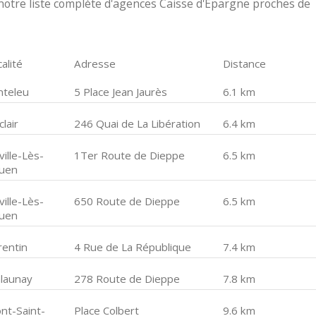
otre liste complète d'agences Caisse d'Epargne proches de
alité
Adresse
Distance
nteleu
5 Place Jean Jaurès
6.1 km
lair
246 Quai de La Libération
6.4 km
ille-Lès-
1Ter Route de Dieppe
6.5 km
uen
ille-Lès-
650 Route de Dieppe
6.5 km
uen
rentin
4 Rue de La République
7.4 km
launay
278 Route de Dieppe
7.8 km
nt-Saint-
Place Colbert
9.6 km