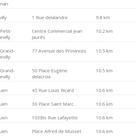
gnan
illy
1 Rue delalandre
9.8 km
Petit-
Centre Commercial Jean
10.2 km
villy
Jaurès
 Grand-
77 Avenue des Provinces
10.5 km
villy
 Grand-
50 Place Eugène
10.5 km
villy
delacroix
uen
45 Rue Louis Ricard
10.6 km
uen
36 Place Saint Marc
10.6 km
uen
103Bis Rue Lafayette
10.6 km
uen
Place Alfred de Musset
10.6 km