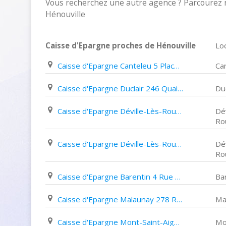
Vous recherchez une autre agence ? Parcourez n
Hénouville
Caisse d'Epargne proches de Hénouville
Loc
Caisse d'Epargne Canteleu 5 Place Jean Jaurès
Ca
Caisse d'Epargne Duclair 246 Quai de La Libération
Duc
Caisse d'Epargne Déville-Lès-Rouen 1Ter Route de Dieppe
Dév
Ro
Caisse d'Epargne Déville-Lès-Rouen 650 Route de Dieppe
Dév
Ro
Caisse d'Epargne Barentin 4 Rue de La République
Ba
Caisse d'Epargne Malaunay 278 Route de Dieppe
Ma
Caisse d'Epargne Mont-Saint-Aignan Place Colbert
Mo