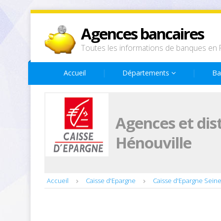
Agences bancaires
Toutes les informations de banques en 
Accueil
Départements
Ba
Agences et dis
Hénouville
Accueil
Caisse d'Epargne
Caisse d'Epargne Sein