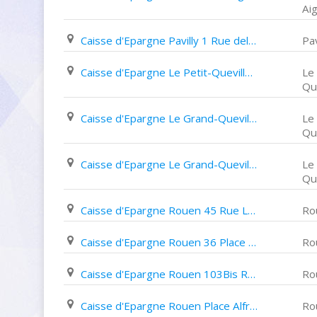
Ai
Caisse d'Epargne Pavilly 1 Rue delalandre
Pav
Caisse d'Epargne Le Petit-Quevilly Centre Commercial Jean Jaurès
Le 
Que
Caisse d'Epargne Le Grand-Quevilly 77 Avenue des Provinces
Le
Que
Caisse d'Epargne Le Grand-Quevilly 50 Place Eugène delacroix
Le
Que
Caisse d'Epargne Rouen 45 Rue Louis Ricard
Ro
Caisse d'Epargne Rouen 36 Place Saint Marc
Ro
Caisse d'Epargne Rouen 103Bis Rue Lafayette
Ro
Caisse d'Epargne Rouen Place Alfred de Musset
Ro