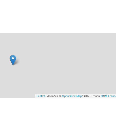
Leaflet
| données ©
OpenStreetMap
/ODbL - rendu
OSM Franc