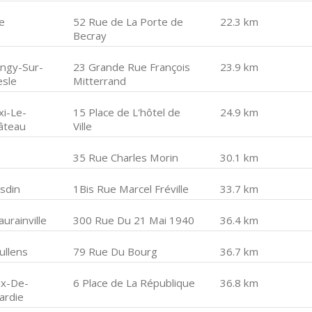
e
52 Rue de La Porte de
22.3 km
Becray
angy-Sur-
23 Grande Rue François
23.9 km
esle
Mitterrand
xi-Le-
15 Place de L'hôtel de
24.9 km
âteau
Ville
35 Rue Charles Morin
30.1 km
sdin
1Bis Rue Marcel Fréville
33.7 km
urainville
300 Rue Du 21 Mai 1940
36.4 km
ullens
79 Rue Du Bourg
36.7 km
ix-De-
6 Place de La République
36.8 km
ardie