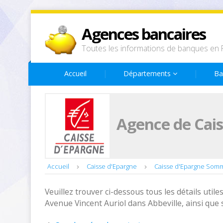
Agences bancaires
Toutes les informations de banques en 
Accueil
Départements
Ba
Agence de Cais
Accueil
Caisse d'Epargne
Caisse d'Epargne Som
Veuillez trouver ci-dessous tous les détails utiles
Avenue Vincent Auriol dans Abbeville, ainsi que