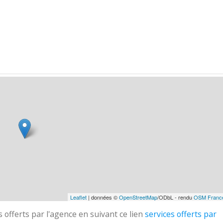
Leaflet
| données ©
OpenStreetMap
/ODbL - rendu
OSM Franc
 offerts par l'agence en suivant ce lien
services offerts par