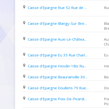
Caisse d'Epargne Rue 52 Rue de La Porte de Becray
Ru
Caisse d'Epargne Blangy-Sur-Bresle 23 Grande Rue François Mitterrand
Bl
Br
Caisse d'Epargne Auxi-Le-Château 15 Place de L'hôtel de Ville
Au
Ch
Caisse d'Epargne Eu 35 Rue Charles Morin
Eu
Caisse d'Epargne Hesdin 1Bis Rue Marcel Fréville
He
Caisse d'Epargne Beaurainville 300 Rue Du 21 Mai 1940
Bea
Caisse d'Epargne Doullens 79 Rue Du Bourg
Do
Caisse d'Epargne Poix-De-Picardie 6 Place de La République
Po
Pic