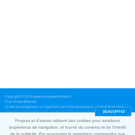
Copyright © 2026 www.banquesenfrance.fr
Tous Droits Réservés.
Ce site est simplement un répertoire de branches bureaux / bancaires et nous
n'avons aucune relation avec une banque. S'il vous plaît vérifier ces informations
avant d'effectuer toute opération, nous ne sommes pas responsables des erreurs
Propres et d'autres utilisent des cookies pour améliorer
ou des omissions dans les informations que nous fournissons.
lexpérience de navigation, et fournir du contenu et de l'intérêt
Mentions Légales & cookies
de la publicité. Par poursuivre la navigation comprendre que