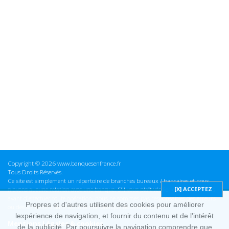
Copyright © 2026 www.banquesenfrance.fr
Tous Droits Réservés.
Ce site est simplement un répertoire de branches bureaux / bancaires et nous
n'avons aucune relation avec une banque. S'il vous plaît vérifier ces informations
avant d'effectuer toute opération, nous ne sommes pas responsables des erreurs
Propres et d'autres utilisent des cookies pour améliorer
ou des omissions dans les informations que nous fournissons.
lexpérience de navigation, et fournir du contenu et de l'intérêt
Mentions Légales & cookies
de la publicité. Par poursuivre la navigation comprendre que