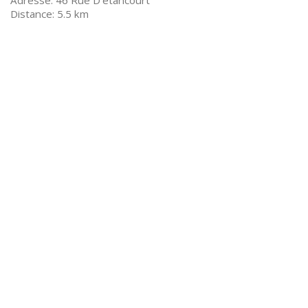
46 Rue D'etancourt
5.5 km