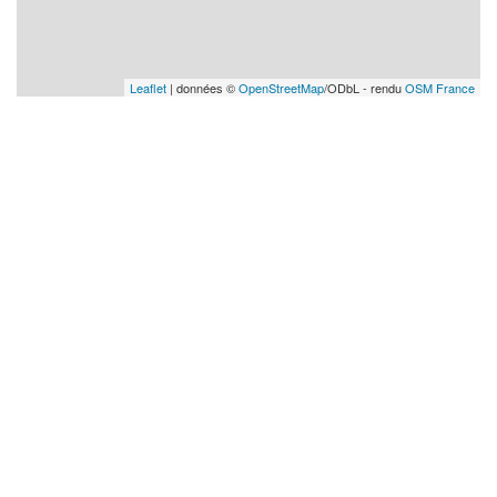
Leaflet
| données ©
OpenStreetMap
/ODbL - rendu
OSM France