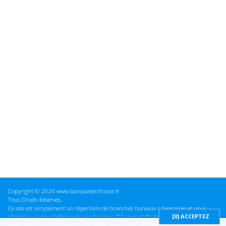
Copyright © 2026 www.banquesenfrance.fr
Tous Droits Réservés.
Ce site est simplement un répertoire de branches bureaux / bancaires et nous
n'avons aucune relation avec une banque. S'il vous plaît vérifier ces informations
avant d'effectuer toute opération, nous ne sommes pas responsables des erreurs