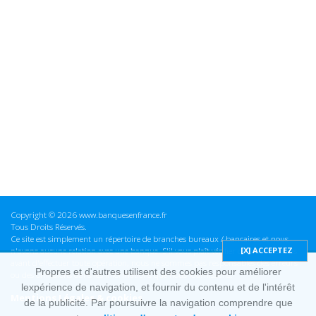
Copyright © 2026 www.banquesenfrance.fr
Tous Droits Réservés.
Ce site est simplement un répertoire de branches bureaux / bancaires et nous
n'avons aucune relation avec une banque. S'il vous plaît vérifier ces informations
avant d'effectuer toute opération, nous ne sommes pas responsables des erreurs
Propres et d'autres utilisent des cookies pour améliorer
ou des omissions dans les informations que nous fournissons.
lexpérience de navigation, et fournir du contenu et de l'intérêt
Mentions Légales & cookies
de la publicité. Par poursuivre la navigation comprendre que