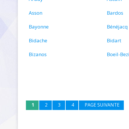
Asson
Bardos
Bayonne
Bénéjacq
Bidache
Bidart
Bizanos
Boeil-Bez
1
2
3
4
PAGE SUIVANTE