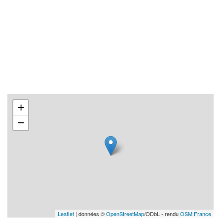
+
−
Leaflet
| données ©
OpenStreetMap
/ODbL - rendu
OSM France