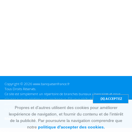
Copyright © 2026 www.banquesenfrance.fr
Tous Droits Réservés.
Ce site est simplement un répertoire de branches bureaux / bancaires et nous
n'avons aucune relation avec une banque. S'il vous plaît vérifier ces informations
avant d'effectuer toute opération, nous ne sommes pas responsables des erreurs
Propres et d'autres utilisent des cookies pour améliorer
ou des omissions dans les informations que nous fournissons.
lexpérience de navigation, et fournir du contenu et de l'intérêt
Mentions Légales & cookies
de la publicité. Par poursuivre la navigation comprendre que
notre
politique d'accepter des cookies.