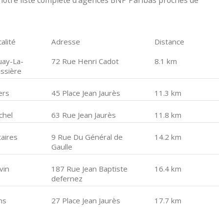
notre liste complète d'agences BNP Paribas proches de
alité
Adresse
Distance
uay-La-
72 Rue Henri Cadot
8.1 km
issière
lers
45 Place Jean Jaurès
11.3 km
chel
63 Rue Jean Jaurès
11.8 km
taires
9 Rue Du Général de
14.2 km
Gaulle
vin
187 Rue Jean Baptiste
16.4 km
defernez
ns
27 Place Jean Jaurès
17.7 km