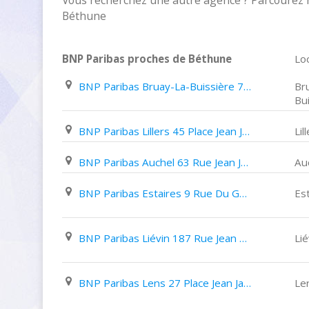
Vous recherchez une autre agence ? Parcourez 
Béthune
BNP Paribas proches de Béthune
Loc
BNP Paribas Bruay-La-Buissière 72 Rue Henri Cadot
Br
Bu
BNP Paribas Lillers 45 Place Jean Jaurès
Lil
BNP Paribas Auchel 63 Rue Jean Jaurès
Au
BNP Paribas Estaires 9 Rue Du Général de Gaulle
Es
BNP Paribas Liévin 187 Rue Jean Baptiste defernez
Lié
BNP Paribas Lens 27 Place Jean Jaurès
Le