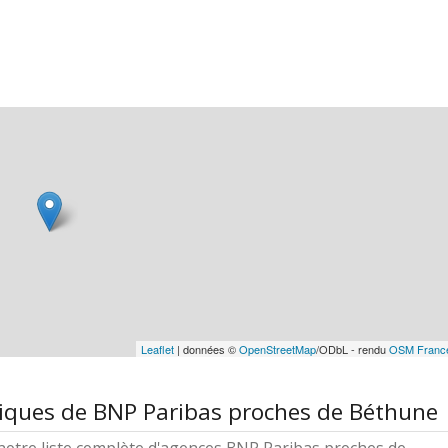
Leaflet
| données ©
OpenStreetMap
/ODbL - rendu
OSM Franc
tiques de BNP Paribas proches de Béthune