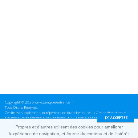
Copyright © 2026 www.banquesenfrance.fr
Tous Droits Réservés.
Ce site est simplement un répertoire de branches bureaux / bancaires et nous
n'avons aucune relation avec une banque. S'il vous plaît vérifier ces informations
avant d'effectuer toute opération, nous ne sommes pas responsables des erreurs
Propres et d'autres utilisent des cookies pour améliorer
ou des omissions dans les informations que nous fournissons.
lexpérience de navigation, et fournir du contenu et de l'intérêt