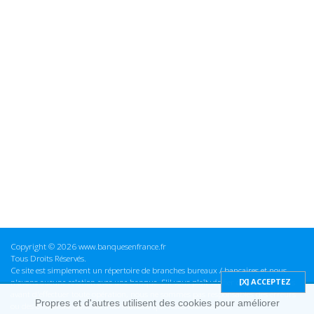
Copyright © 2026 www.banquesenfrance.fr
Tous Droits Réservés.
Ce site est simplement un répertoire de branches bureaux / bancaires et nous
n'avons aucune relation avec une banque. S'il vous plaît vérifier ces informations
avant d'effectuer toute opération, nous ne sommes pas responsables des erreurs
Propres et d'autres utilisent des cookies pour améliorer
ou des omissions dans les informations que nous fournissons.