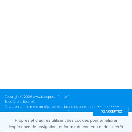
Copyright © 2026 www.banquesenfrance.fr
Tous Droits Réservés.
Ce site est simplement un répertoire de branches bureaux / bancaires et nous
n'avons aucune relation avec une banque. S'il vous plaît vérifier ces informations
avant d'effectuer toute opération, nous ne sommes pas responsables des erreurs
Propres et d'autres utilisent des cookies pour améliorer
ou des omissions dans les informations que nous fournissons.
lexpérience de navigation, et fournir du contenu et de l'intérêt
Mentions Légales & cookies