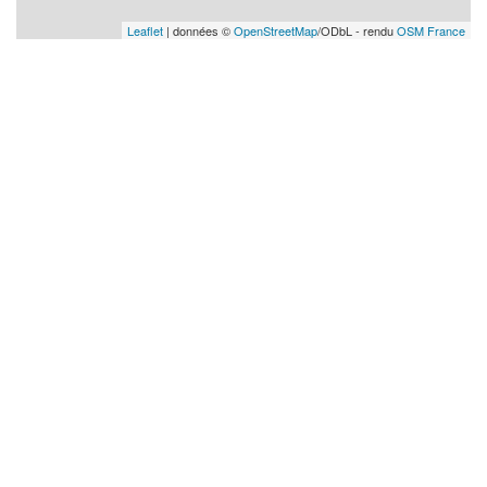
Leaflet
| données ©
OpenStreetMap
/ODbL - rendu
OSM France