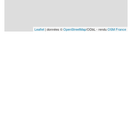
Leaflet
| données ©
OpenStreetMap
/ODbL - rendu
OSM France