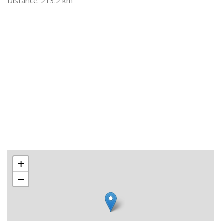
213.2 km
+
−