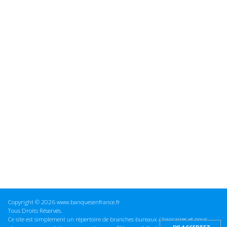
Copyright © 2026 www.banquesenfrance.fr
Tous Droits Réservés.
Ce site est simplement un répertoire de branches bureaux / bancaires et nous