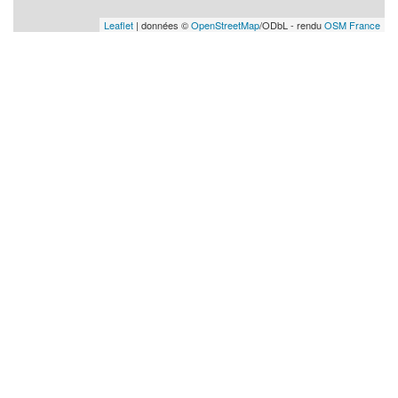
Leaflet
| données ©
OpenStreetMap
/ODbL - rendu
OSM France