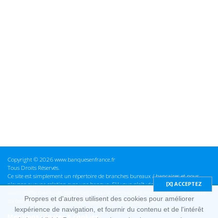
Copyright © 2026 www.banquesenfrance.fr
Tous Droits Réservés.
Ce site est simplement un répertoire de branches bureaux / bancaires et nous
n'avons aucune relation avec une banque. S'il vous plaît vérifier ces informations
avant d'effectuer toute opération, nous ne sommes pas responsables des erreurs
Propres et d'autres utilisent des cookies pour améliorer
ou des omissions dans les informations que nous fournissons.
lexpérience de navigation, et fournir du contenu et de l'intérêt
Mentions Légales & cookies