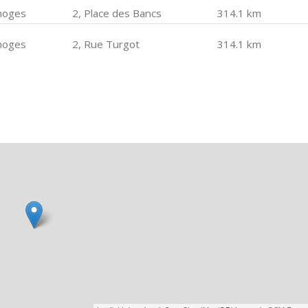
moges
2, Place des Bancs
314.1 km
moges
2, Rue Turgot
314.1 km