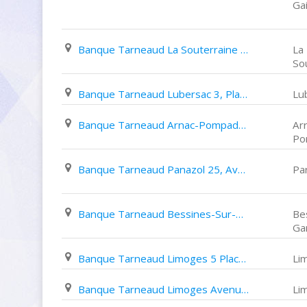
Gai
Banque Tarneaud La Souterraine 20 22, Place Du Docteur Emile Parrain
La
So
Banque Tarneaud Lubersac 3, Place de L'horloge
Lu
Banque Tarneaud Arnac-Pompadour 5, Allée des Marronniers
Ar
Po
Banque Tarneaud Panazol 25, Avenue Du Président Carnot
Pa
Banque Tarneaud Bessines-Sur-Gartempe 7, Place de La Liberté
Be
Ga
Banque Tarneaud Limoges 5 Place Sadi Carnot
Li
Banque Tarneaud Limoges Avenue Du Roussillon
Li