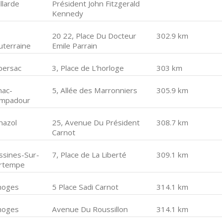
llarde
Président John Fitzgerald
Kennedy
20 22, Place Du Docteur
302.9 km
uterraine
Emile Parrain
bersac
3, Place de L'horloge
303 km
nac-
5, Allée des Marronniers
305.9 km
mpadour
nazol
25, Avenue Du Président
308.7 km
Carnot
ssines-Sur-
7, Place de La Liberté
309.1 km
rtempe
moges
5 Place Sadi Carnot
314.1 km
moges
Avenue Du Roussillon
314.1 km