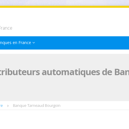
France
nques en France
stributeurs automatiques de Ba
re
Banque Tarneaud Bourgoin