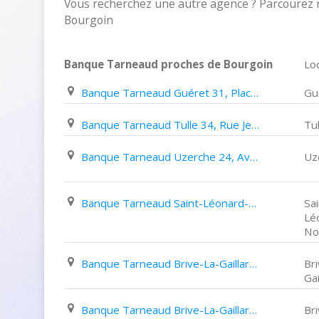
Vous recherchez une autre agence ? Parcourez 
Bourgoin
Banque Tarneaud proches de Bourgoin
Loc
Banque Tarneaud Guéret 31, Place Bonnyaud
Gu
Banque Tarneaud Tulle 34, Rue Jean Jaurès
Tul
Banque Tarneaud Uzerche 24, Avenue Charles de Gaulle
Uz
Banque Tarneaud Saint-Léonard-De-Noblat Rue Louis Pasteur
Sai
Lé
No
Banque Tarneaud Brive-La-Gaillarde 24, Boulevard de Puyblanc
Br
Gai
Banque Tarneaud Brive-La-Gaillarde 151, Avenue Du Président John Fitzgerald Kennedy
Br