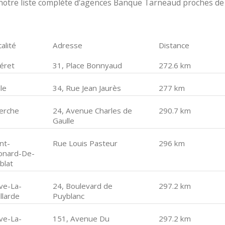
notre liste complète d'agences Banque Tarneaud proches de
alité
Adresse
Distance
éret
31, Place Bonnyaud
272.6 km
le
34, Rue Jean Jaurès
277 km
erche
24, Avenue Charles de
290.7 km
Gaulle
nt-
Rue Louis Pasteur
296 km
onard-De-
blat
ive-La-
24, Boulevard de
297.2 km
llarde
Puyblanc
ive-La-
151, Avenue Du
297.2 km