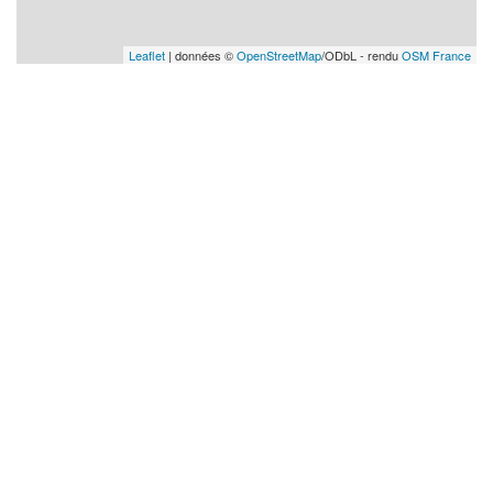
Leaflet
| données ©
OpenStreetMap
/ODbL - rendu
OSM France