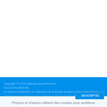
Copyright © 2026 www.banquesenfrance.fr
Tous Droits Réservés.
Ce site est simplement un répertoire de branches bureaux / bancaires et nous
n'avons aucune relation avec une banque. S'il vous plaît vérifier ces informations
avant d'effectuer toute opération, nous ne sommes pas responsables des erreurs
Propres et d'autres utilisent des cookies pour améliorer
ou des omissions dans les informations que nous fournissons.