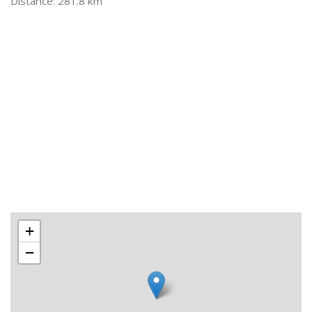
281.8 km
+
−