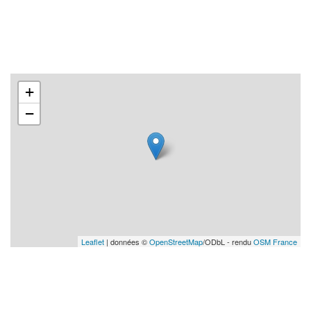
+
−
Leaflet
| données ©
OpenStreetMap
/ODbL - rendu
OSM France