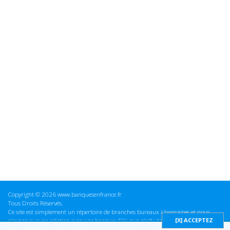
Copyright © 2026 www.banquesenfrance.fr
Tous Droits Réservés.
Ce site est simplement un répertoire de branches bureaux / bancaires et nous
n'avons aucune relation avec une banque. S'il vous plaît vérifier ces informations
avant d'effectuer toute opération, nous ne sommes pas responsables des erreurs