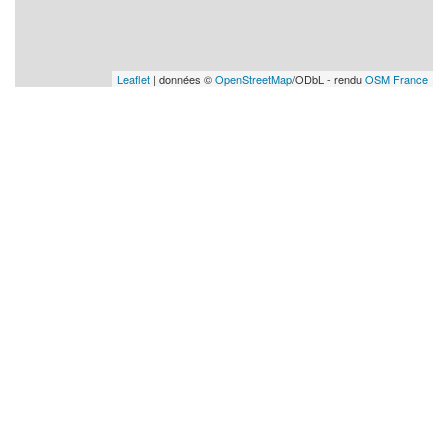
Leaflet
| données ©
OpenStreetMap
/ODbL - rendu
OSM France