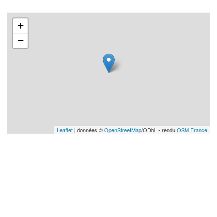
+
−
Leaflet
| données ©
OpenStreetMap
/ODbL - rendu
OSM France