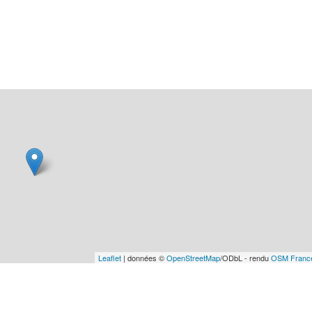
Leaflet
| données ©
OpenStreetMap
/ODbL - rendu
OSM Franc