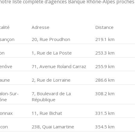
notre liste complète d'agences Banque Rhône-Alpes proches
alité
Adresse
Distance
sançon
20, Rue Proudhon
219.1 km
jon
1, Rue de La Poste
253.3 km
enôve
71, Avenue Roland Carraz
255.9 km
aune
2, Rue de Lorraine
286.6 km
alon-Sur-
7, Boulevard de La
308.2 km
ône
République
onnax
11, Rue Bichat
331.5 km
con
238, Quai Lamartine
354.5 km