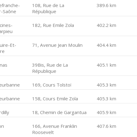
lefranche-
108, Rue de La
389.6 km
r-Saône
République
cines-
182, Rue Emile Zola
402.2 km
arpieu
uire-Et-
71, Avenue Jean Moulin
404.4 km
ire
nas
39Bis, Rue de La
405.1 km
République
lleurbanne
169, Cours Tolstoï
405.3 km
lleurbanne
158, Cours Emile Zola
405.3 km
dilly
18, Chemin de Gargantua
405.9 km
on
166, Avenue Franklin
407.6 km
Roosevelt