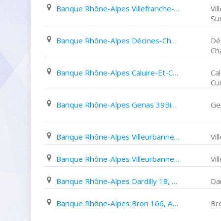
Banque Rhône-Alpes Villefranche-Sur-Saône 108, Rue de La République
Vil
Su
Banque Rhône-Alpes Décines-Charpieu 182, Rue Emile Zola
Dé
Ch
Banque Rhône-Alpes Caluire-Et-Cuire 71, Avenue Jean Moulin
Cal
Cu
Banque Rhône-Alpes Genas 39Bis, Rue de La République
Ge
Banque Rhône-Alpes Villeurbanne 169, Cours Tolstoï
Vi
Banque Rhône-Alpes Villeurbanne 158, Cours Emile Zola
Vi
Banque Rhône-Alpes Dardilly 18, Chemin de Gargantua
Dar
Banque Rhône-Alpes Bron 166, Avenue Franklin Roosevelt
Br