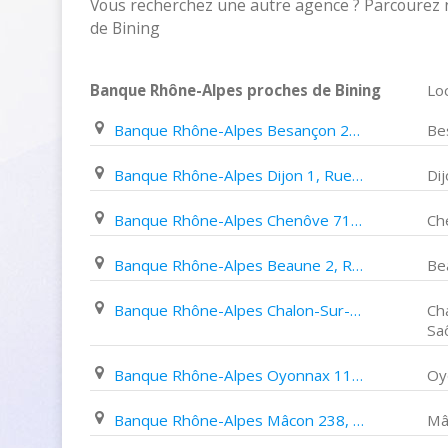
Vous recherchez une autre agence ? Parcourez 
de Bining
Banque Rhône-Alpes proches de Bining
Loc
Banque Rhône-Alpes Besançon 20, Rue Proudhon
Be
Banque Rhône-Alpes Dijon 1, Rue de La Poste
Di
Banque Rhône-Alpes Chenôve 71, Avenue Roland Carraz
Ch
Banque Rhône-Alpes Beaune 2, Rue de Lorraine
Be
Banque Rhône-Alpes Chalon-Sur-Saône 7, Boulevard de La République
Ch
Sa
Banque Rhône-Alpes Oyonnax 11, Rue Bichat
Oy
Banque Rhône-Alpes Mâcon 238, Quai Lamartine
Mâ