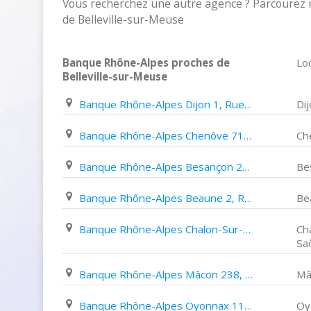
Vous recherchez une autre agence ? Parcourez 
de Belleville-sur-Meuse
Banque Rhône-Alpes proches de
Loc
Belleville-sur-Meuse
Banque Rhône-Alpes Dijon 1, Rue de La Poste
Di
Banque Rhône-Alpes Chenôve 71, Avenue Roland Carraz
Ch
Banque Rhône-Alpes Besançon 20, Rue Proudhon
Be
Banque Rhône-Alpes Beaune 2, Rue de Lorraine
Be
Banque Rhône-Alpes Chalon-Sur-Saône 7, Boulevard de La République
Ch
Sa
Banque Rhône-Alpes Mâcon 238, Quai Lamartine
Mâ
Banque Rhône-Alpes Oyonnax 11, Rue Bichat
Oy