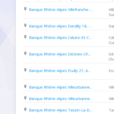
Banque Rhône-Alpes Villefranche-Sur-Saône 108, Rue de La République
Vil
Su
Banque Rhône-Alpes Dardilly 18, Chemin de Gargantua
Dar
Banque Rhône-Alpes Caluire-Et-Cuire 71, Avenue Jean Moulin
Cal
Cu
Banque Rhône-Alpes Décines-Charpieu 182, Rue Emile Zola
Dé
Ch
Banque Rhône-Alpes Ecully 27, Avenue Raymond de Veyssières
Ecu
Banque Rhône-Alpes Villeurbanne 169, Cours Tolstoï
Vi
Banque Rhône-Alpes Villeurbanne 158, Cours Emile Zola
Vi
Banque Rhône-Alpes Tassin-La-Demi-Lune 54, Avenue de La République
Ta