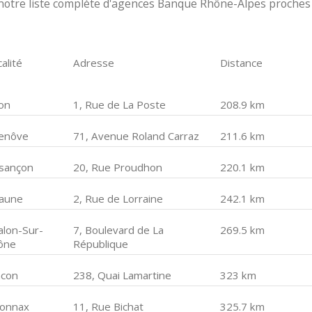
notre liste complète d'agences Banque Rhône-Alpes proches
alité
Adresse
Distance
jon
1, Rue de La Poste
208.9 km
enôve
71, Avenue Roland Carraz
211.6 km
sançon
20, Rue Proudhon
220.1 km
aune
2, Rue de Lorraine
242.1 km
alon-Sur-
7, Boulevard de La
269.5 km
ône
République
con
238, Quai Lamartine
323 km
onnax
11, Rue Bichat
325.7 km