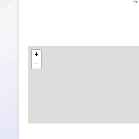
De
+
−