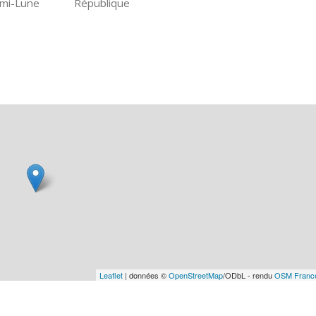
mi-Lune
République
Leaflet
| données ©
OpenStreetMap
/ODbL - rendu
OSM Franc