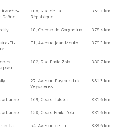
lefranche-
108, Rue de La
359.1 km
r-Saône
République
dilly
18, Chemin de Gargantua
378.4 km
uire-Et-
71, Avenue Jean Moulin
379.3 km
ire
cines-
182, Rue Emile Zola
380.7 km
arpieu
lly
27, Avenue Raymond de
381.3 km
Veyssières
lleurbanne
169, Cours Tolstoï
381.6 km
lleurbanne
158, Cours Emile Zola
381.6 km
ssin-La-
54, Avenue de La
383.6 km