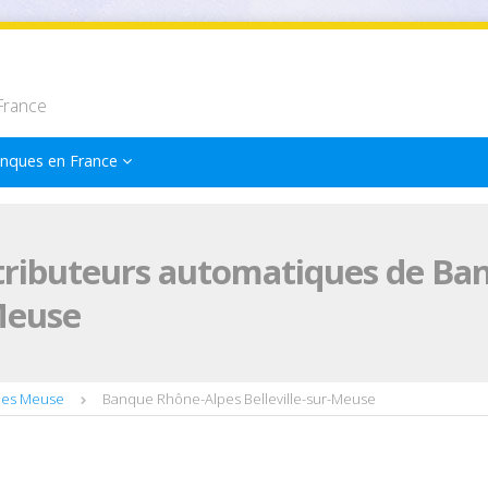
France
nques en France
tributeurs automatiques de Ba
-Meuse
pes Meuse
Banque Rhône-Alpes Belleville-sur-Meuse