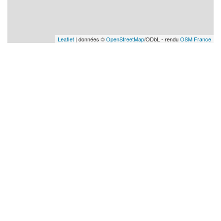
Leaflet
| données ©
OpenStreetMap
/ODbL - rendu
OSM France