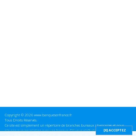
Copyright © 2026 www.banquesenfrance.fr
Tous Droits Réservés.
Ce site est simplement un répertoire de branches bureaux / bancaires et nous
n'avons aucune relation avec une banque. S'il vous plaît vérifier ces informations
avant d'effectuer toute opération, nous ne sommes pas responsables des erreurs