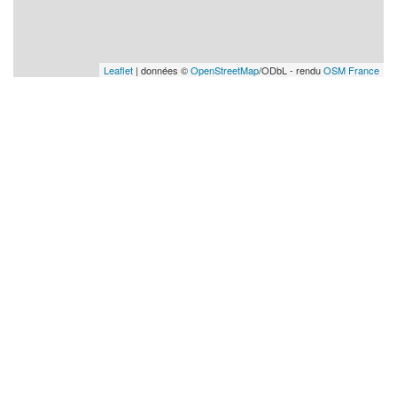
Leaflet
| données ©
OpenStreetMap
/ODbL - rendu
OSM France