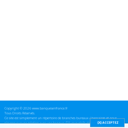
Copyright © 2026 www.banquesenfrance.fr
Tous Droits Réservés.
Ce site est simplement un répertoire de branches bureaux / bancaires et nous
n'avons aucune relation avec une banque. S'il vous plaît vérifier ces informations
avant d'effectuer toute opération, nous ne sommes pas responsables des erreurs