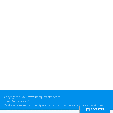
Copyright © 2026 www.banquesenfrance.fr
Tous Droits Réservés.
Ce site est simplement un répertoire de branches bureaux / bancaires et nous
n'avons aucune relation avec une banque. S'il vous plaît vérifier ces informations