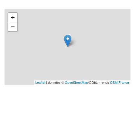
+
−
Leaflet
| données ©
OpenStreetMap
/ODbL - rendu
OSM France