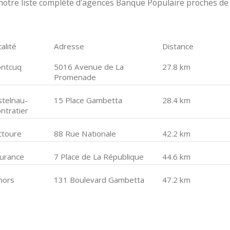
notre liste complète d'agences Banque Populaire proches de
alité
Adresse
Distance
ntcuq
5016 Avenue de La
27.8 km
Promenade
stelnau-
15 Place Gambetta
28.4 km
ntratier
ctoure
88 Rue Nationale
42.2 km
eurance
7 Place de La République
44.6 km
hors
131 Boulevard Gambetta
47.2 km