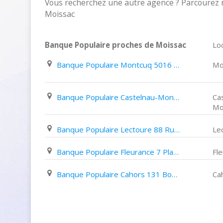
Vous recherchez une autre agence ? Parcourez 
Moissac
Banque Populaire proches de Moissac
Loc
Banque Populaire Montcuq 5016 Avenue de La Promenade
Mo
Banque Populaire Castelnau-Montratier 15 Place Gambetta
Ca
Mo
Banque Populaire Lectoure 88 Rue Nationale
Le
Banque Populaire Fleurance 7 Place de La République
Fl
Banque Populaire Cahors 131 Boulevard Gambetta
Ca