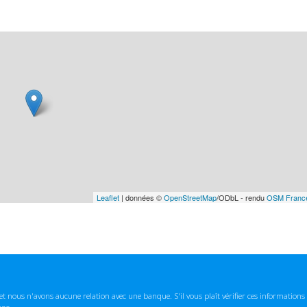
Leaflet
| données ©
OpenStreetMap
/ODbL - rendu
OSM Franc
t nous n'avons aucune relation avec une banque. S'il vous plaît vérifier ces informatio