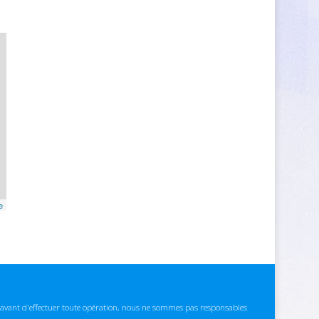
e
ns avant d'effectuer toute opération, nous ne sommes pas responsables