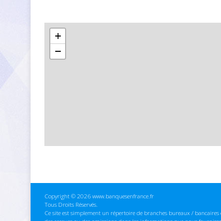
+
−
Copyright © 2026 www.banquesenfrance.fr
Tous Droits Réservés.
Ce site est simplement un répertoire de branches bureaux / bancaires e