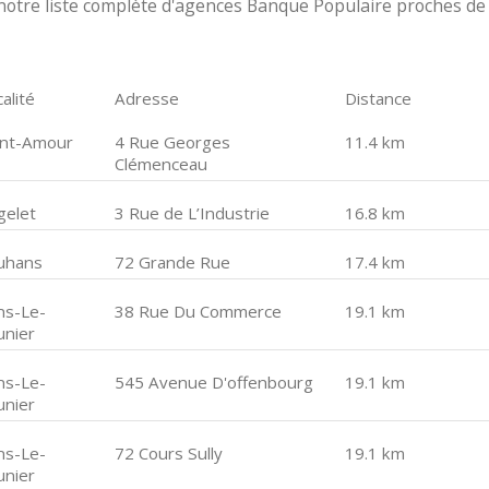
notre liste complète d'agences Banque Populaire proches de
alité
Adresse
Distance
int-Amour
4 Rue Georges
11.4 km
Clémenceau
gelet
3 Rue de L’Industrie
16.8 km
uhans
72 Grande Rue
17.4 km
ns-Le-
38 Rue Du Commerce
19.1 km
unier
ns-Le-
545 Avenue D'offenbourg
19.1 km
unier
ns-Le-
72 Cours Sully
19.1 km
unier