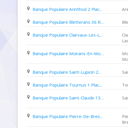
Banque Populaire Arinthod 2 Place de La Fontaine
Ar
Banque Populaire Bletterans 36 Rue Louis Le Grand
Bl
Banque Populaire Clairvaux-Les-Lacs 52 Grande Rue
Cl
La
Banque Populaire Moirans-En-Montagne 2 Rue Pasteur
Mo
Mo
Banque Populaire Saint-Lupicin 2Ter Rue Du Marché
Sai
Banque Populaire Tournus 1 Place de L'hôtel de Ville
To
Banque Populaire Saint-Claude 13 Boulevard de La République
Sa
Banque Populaire Pierre-De-Bresse 13 Place Du Comte D’Estampes
Pi
Br