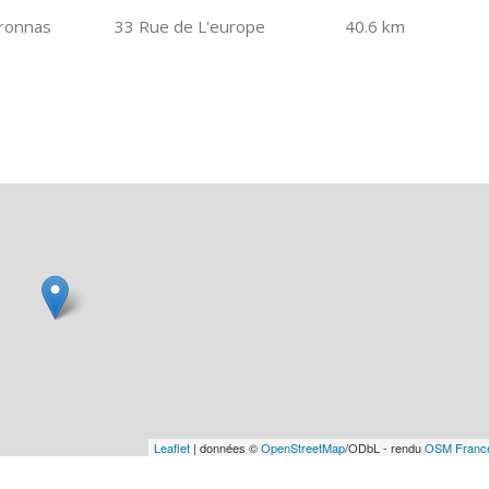
ronnas
33 Rue de L'europe
40.6 km
Leaflet
| données ©
OpenStreetMap
/ODbL - rendu
OSM Franc