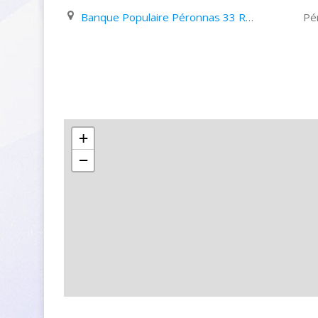
Banque Populaire Péronnas 33 Rue de L'europe
Pé
+
−