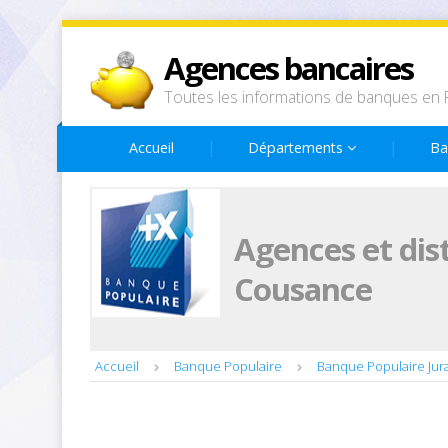
Agences bancaires
Toutes les informations de banques en 
Accueil
Départements
Ba
Agences et dis
Cousance
Accueil
Banque Populaire
Banque Populaire Jur