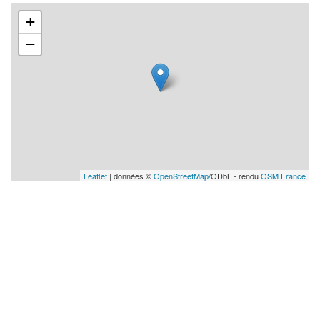
+
−
Leaflet
| données ©
OpenStreetMap
/ODbL - rendu
OSM France