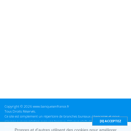
Copyright © 2026 www.banquesenfrance.fr
Tous Droits Réservés.
Ce site est simplement un répertoire de branches bureaux / bancaires et nous
n'avons aucune relation avec une banque. S'il vous plaît vérifier ces informations
avant d'effectuer toute opération, nous ne sommes pas responsables des erreurs
Propres et d'autres utilisent des cookies pour améliorer