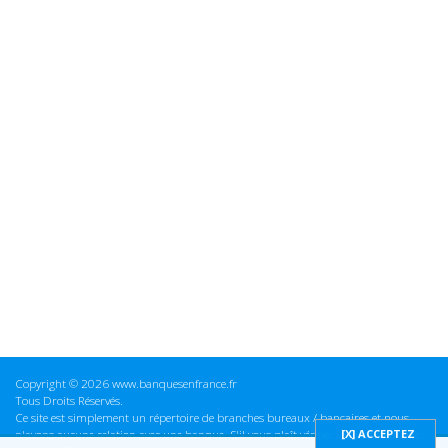
Copyright © 2026 www.banquesenfrance.fr
Tous Droits Réservés.
Ce site est simplement un répertoire de branches bureaux / bancaires et nous
n'avons aucune relation avec une banque. S'il vous plaît vérifier ces informations