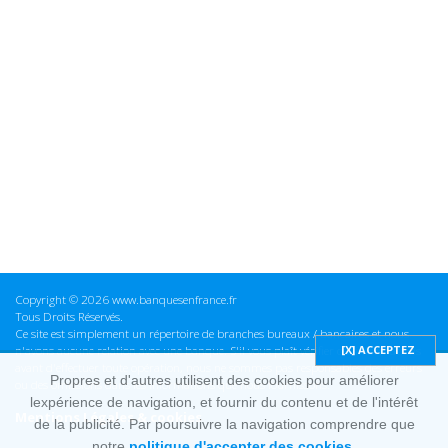
Copyright © 2026 www.banquesenfrance.fr
Tous Droits Réservés.
Ce site est simplement un répertoire de branches bureaux / bancaires et nous
n'avons aucune relation avec une banque. S'il vous plaît vérifier ces informations
avant d'effectuer toute opération, nous ne sommes pas responsables des erreurs
Propres et d'autres utilisent des cookies pour améliorer
ou des omissions dans les informations que nous fournissons.
lexpérience de navigation, et fournir du contenu et de l'intérêt
Mentions Légales & cookies
de la publicité. Par poursuivre la navigation comprendre que
notre
politique d'accepter des cookies.