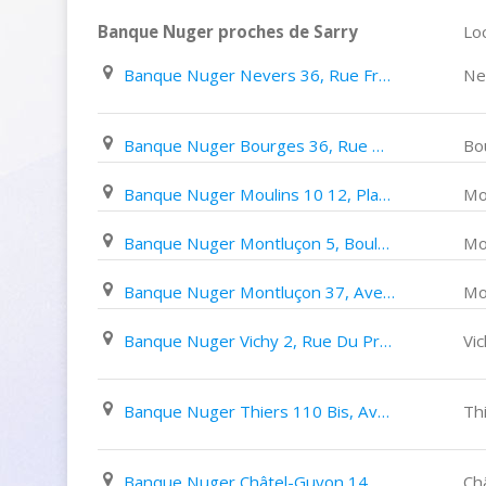
Banque Nuger proches de Sarry
Loc
Banque Nuger Nevers 36, Rue François Mitterrand
Ne
Banque Nuger Bourges 36, Rue Moyenne
Bo
Banque Nuger Moulins 10 12, Place Garibaldi
Mo
Banque Nuger Montluçon 5, Boulevard de Courtais
Mo
Banque Nuger Montluçon 37, Avenue Jules Ferry
Mo
Banque Nuger Vichy 2, Rue Du Président Roosevelt
Vi
Banque Nuger Thiers 110 Bis, Avenue Léo Lagrange
Th
Banque Nuger Châtel-Guyon 14, Avenue Baraduc
Ch