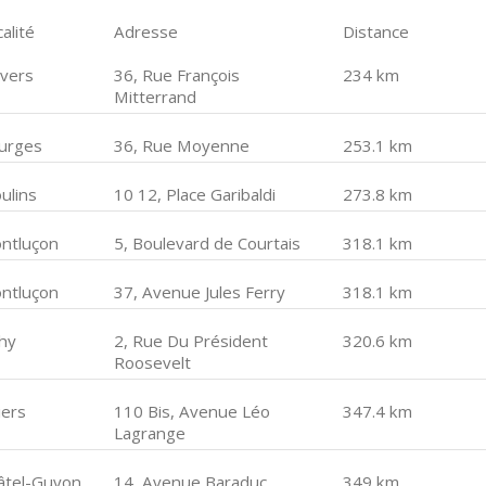
alité
Adresse
Distance
vers
36, Rue François
234 km
Mitterrand
urges
36, Rue Moyenne
253.1 km
ulins
10 12, Place Garibaldi
273.8 km
ntluçon
5, Boulevard de Courtais
318.1 km
ntluçon
37, Avenue Jules Ferry
318.1 km
chy
2, Rue Du Président
320.6 km
Roosevelt
iers
110 Bis, Avenue Léo
347.4 km
Lagrange
âtel-Guyon
14, Avenue Baraduc
349 km