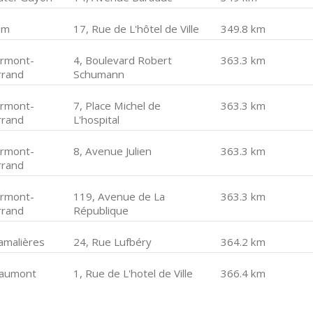
om
17, Rue de L'hôtel de Ville
349.8 km
ermont-
4, Boulevard Robert
363.3 km
rrand
Schumann
ermont-
7, Place Michel de
363.3 km
rrand
L'hospital
ermont-
8, Avenue Julien
363.3 km
rrand
ermont-
119, Avenue de La
363.3 km
rrand
République
amalières
24, Rue Lufbéry
364.2 km
aumont
1, Rue de L'hotel de Ville
366.4 km