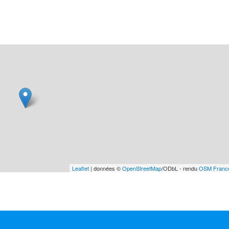
Leaflet
| données ©
OpenStreetMap
/ODbL - rendu
OSM Franc