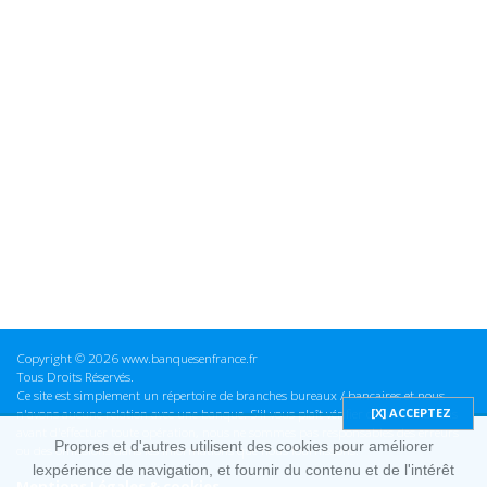
Copyright © 2026 www.banquesenfrance.fr
Tous Droits Réservés.
Ce site est simplement un répertoire de branches bureaux / bancaires et nous
n'avons aucune relation avec une banque. S'il vous plaît vérifier ces informations
avant d'effectuer toute opération, nous ne sommes pas responsables des erreurs
Propres et d'autres utilisent des cookies pour améliorer
ou des omissions dans les informations que nous fournissons.
lexpérience de navigation, et fournir du contenu et de l'intérêt
Mentions Légales & cookies