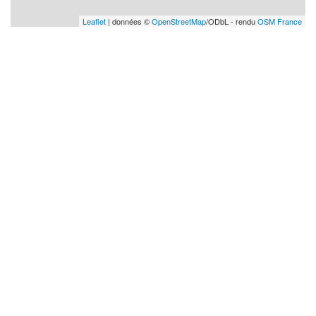
Leaflet
| données ©
OpenStreetMap
/ODbL - rendu
OSM France