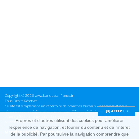
Copyright © 2026 www.banquesenfrance.fr
Tous Droits Réservés.
Ce site est simplement un répertoire de branches bureaux / bancaires et nous
n'avons aucune relation avec une banque. S'il vous plaît vérifier ces informations
avant d'effectuer toute opération, nous ne sommes pas responsables des erreurs
Propres et d'autres utilisent des cookies pour améliorer
ou des omissions dans les informations que nous fournissons.
lexpérience de navigation, et fournir du contenu et de l'intérêt
Mentions Légales & cookies
de la publicité. Par poursuivre la navigation comprendre que