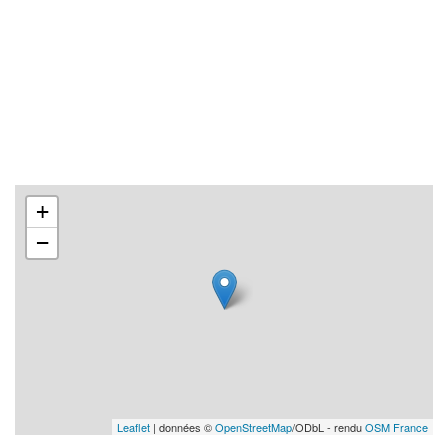
+
−
Leaflet
| données ©
OpenStreetMap
/ODbL - rendu
OSM France