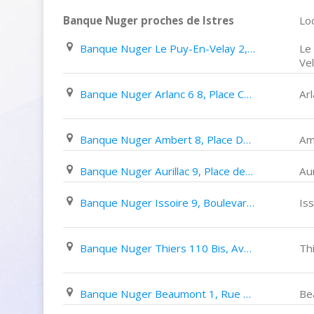
Banque Nuger proches de Istres
Loc
Banque Nuger Le Puy-En-Velay 2, Avenue Georges Clemenceau
Le
Ve
Banque Nuger Arlanc 6 8, Place Charles de Gaulle
Ar
Banque Nuger Ambert 8, Place Du Pontel
Am
Banque Nuger Aurillac 9, Place des Carmes
Aur
Banque Nuger Issoire 9, Boulevard de La Manlière
Iss
Banque Nuger Thiers 110 Bis, Avenue Léo Lagrange
Th
Banque Nuger Beaumont 1, Rue de L'hotel de Ville
Be