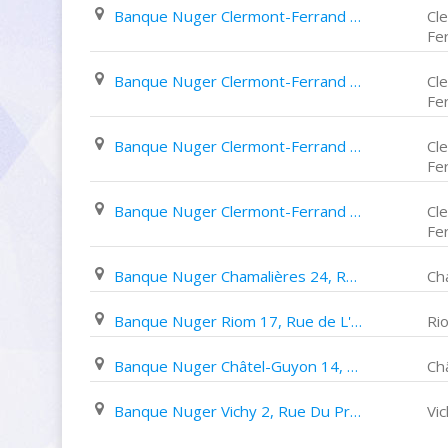
Banque Nuger Clermont-Ferrand 4, Boulevard Robert Schumann
Cl
Fe
Banque Nuger Clermont-Ferrand 7, Place Michel de L'hospital
Cl
Fe
Banque Nuger Clermont-Ferrand 8, Avenue Julien
Cl
Fe
Banque Nuger Clermont-Ferrand 119, Avenue de La République
Cl
Fe
Banque Nuger Chamalières 24, Rue Lufbéry
Ch
Banque Nuger Riom 17, Rue de L'hôtel de Ville
Ri
Banque Nuger Châtel-Guyon 14, Avenue Baraduc
Ch
Banque Nuger Vichy 2, Rue Du Président Roosevelt
Vi