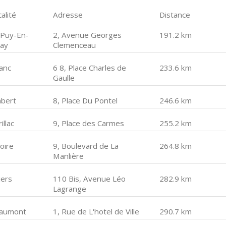
alité
Adresse
Distance
 Puy-En-
2, Avenue Georges
191.2 km
lay
Clemenceau
lanc
6 8, Place Charles de
233.6 km
Gaulle
bert
8, Place Du Pontel
246.6 km
illac
9, Place des Carmes
255.2 km
oire
9, Boulevard de La
264.8 km
Manlière
iers
110 Bis, Avenue Léo
282.9 km
Lagrange
aumont
1, Rue de L'hotel de Ville
290.7 km