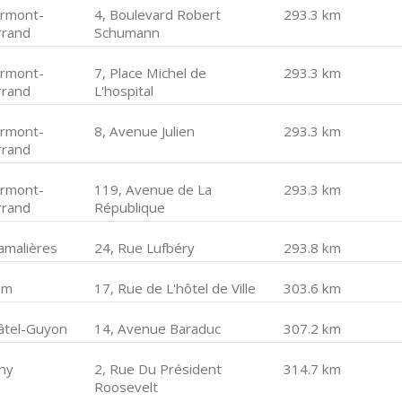
ermont-
4, Boulevard Robert
293.3 km
rrand
Schumann
ermont-
7, Place Michel de
293.3 km
rrand
L'hospital
ermont-
8, Avenue Julien
293.3 km
rrand
ermont-
119, Avenue de La
293.3 km
rrand
République
amalières
24, Rue Lufbéry
293.8 km
om
17, Rue de L'hôtel de Ville
303.6 km
âtel-Guyon
14, Avenue Baraduc
307.2 km
chy
2, Rue Du Président
314.7 km
Roosevelt