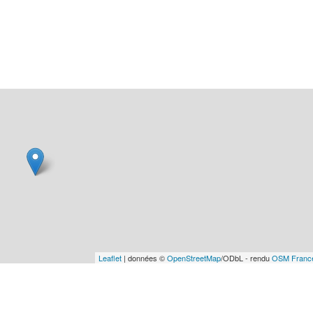
Leaflet
| données ©
OpenStreetMap
/ODbL - rendu
OSM Franc