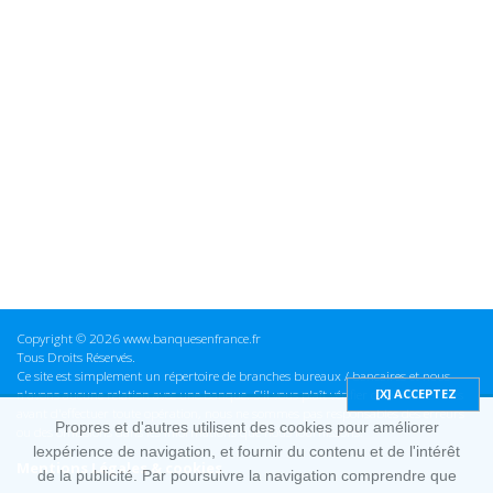
Copyright © 2026 www.banquesenfrance.fr
Tous Droits Réservés.
Ce site est simplement un répertoire de branches bureaux / bancaires et nous
n'avons aucune relation avec une banque. S'il vous plaît vérifier ces informations
avant d'effectuer toute opération, nous ne sommes pas responsables des erreurs
Propres et d'autres utilisent des cookies pour améliorer
ou des omissions dans les informations que nous fournissons.
lexpérience de navigation, et fournir du contenu et de l'intérêt
Mentions Légales & cookies
de la publicité. Par poursuivre la navigation comprendre que