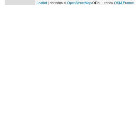
Leaflet
| données ©
OpenStreetMap
/ODbL - rendu
OSM France