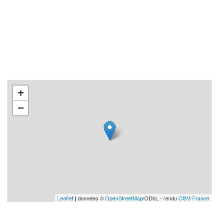
+
−
Leaflet
| données ©
OpenStreetMap
/ODbL - rendu
OSM France