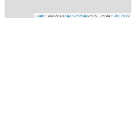
Leaflet
| données ©
OpenStreetMap
/ODbL - rendu
OSM France