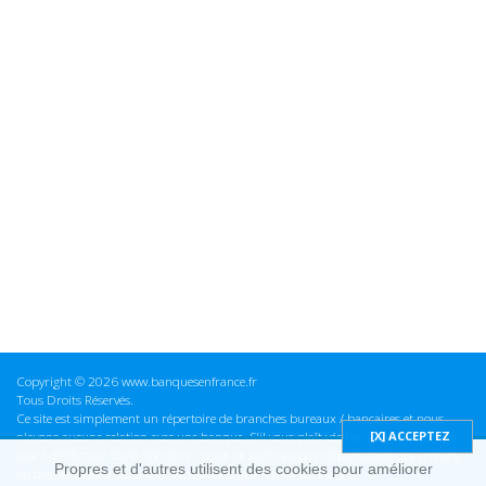
Copyright © 2026 www.banquesenfrance.fr
Tous Droits Réservés.
Ce site est simplement un répertoire de branches bureaux / bancaires et nous
n'avons aucune relation avec une banque. S'il vous plaît vérifier ces informations
avant d'effectuer toute opération, nous ne sommes pas responsables des erreurs
Propres et d'autres utilisent des cookies pour améliorer
ou des omissions dans les informations que nous fournissons.