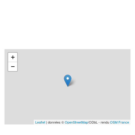
+
−
Leaflet
| données ©
OpenStreetMap
/ODbL - rendu
OSM France