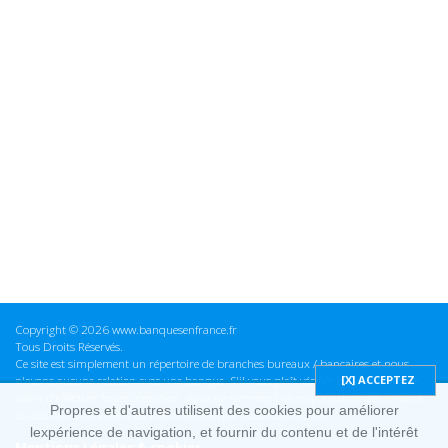
Copyright © 2026 www.banquesenfrance.fr
Tous Droits Réservés.
Ce site est simplement un répertoire de branches bureaux / bancaires et nous
n'avons aucune relation avec une banque. S'il vous plaît vérifier ces informations
avant d'effectuer toute opération, nous ne sommes pas responsables des erreurs
Propres et d'autres utilisent des cookies pour améliorer
ou des omissions dans les informations que nous fournissons.
lexpérience de navigation, et fournir du contenu et de l'intérêt
Mentions Légales & cookies