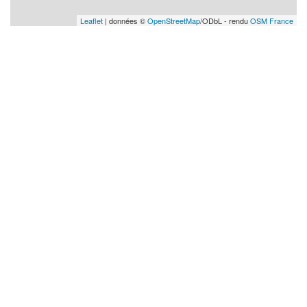
Leaflet
| données ©
OpenStreetMap
/ODbL - rendu
OSM France