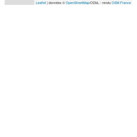
Leaflet
| données ©
OpenStreetMap
/ODbL - rendu
OSM France