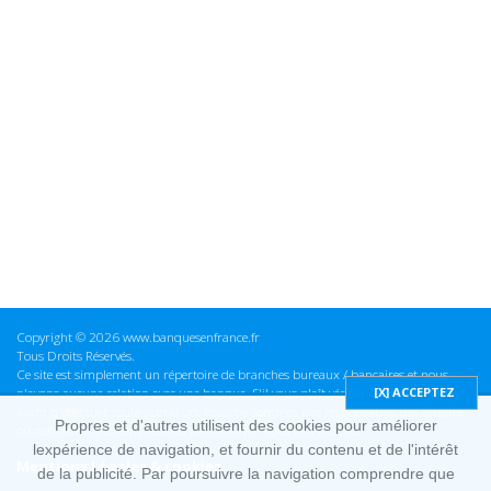
Copyright © 2026 www.banquesenfrance.fr
Tous Droits Réservés.
Ce site est simplement un répertoire de branches bureaux / bancaires et nous
n'avons aucune relation avec une banque. S'il vous plaît vérifier ces informations
avant d'effectuer toute opération, nous ne sommes pas responsables des erreurs
Propres et d'autres utilisent des cookies pour améliorer
ou des omissions dans les informations que nous fournissons.
lexpérience de navigation, et fournir du contenu et de l'intérêt
Mentions Légales & cookies
de la publicité. Par poursuivre la navigation comprendre que