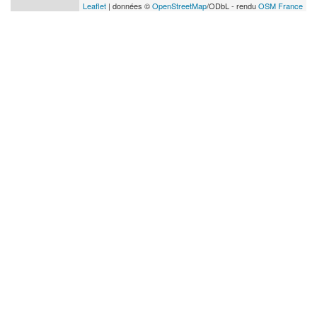
Leaflet
| données ©
OpenStreetMap
/ODbL - rendu
OSM France