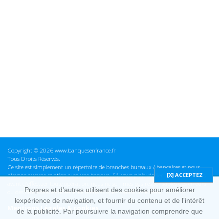
Copyright © 2026 www.banquesenfrance.fr
Tous Droits Réservés.
Ce site est simplement un répertoire de branches bureaux / bancaires et nous
n'avons aucune relation avec une banque. S'il vous plaît vérifier ces informations
avant d'effectuer toute opération, nous ne sommes pas responsables des erreurs
Propres et d'autres utilisent des cookies pour améliorer
ou des omissions dans les informations que nous fournissons.
lexpérience de navigation, et fournir du contenu et de l'intérêt
Mentions Légales & cookies
de la publicité. Par poursuivre la navigation comprendre que