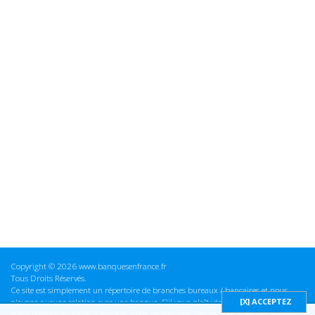
Copyright © 2026 www.banquesenfrance.fr
Tous Droits Réservés.
Ce site est simplement un répertoire de branches bureaux / bancaires et nous
n'avons aucune relation avec une banque. S'il vous plaît vérifier ces informations
avant d'effectuer toute opération, nous ne sommes pas responsables des erreurs