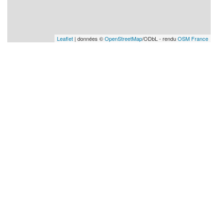
Leaflet
| données ©
OpenStreetMap
/ODbL - rendu
OSM France